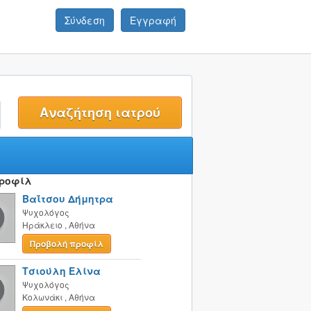
Σύνδεση
Εγγραφή
t
Προφίλ
Βαΐτσου Δήμητρα
Ψυχολόγος
Ηράκλειο
,
Αθήνα
Προβολή προφίλ
Τσιούλη Ελίνα
Ψυχολόγος
Κολωνάκι
,
Αθήνα