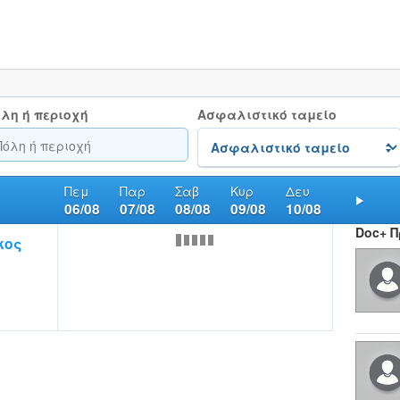
λη ή περιοχή
Ασφαλιστικό ταμείο
Πεμ
Παρ
Σαβ
Κυρ
Δευ
06/08
07/08
08/08
09/08
10/08
Nex
Doc+ 
κος