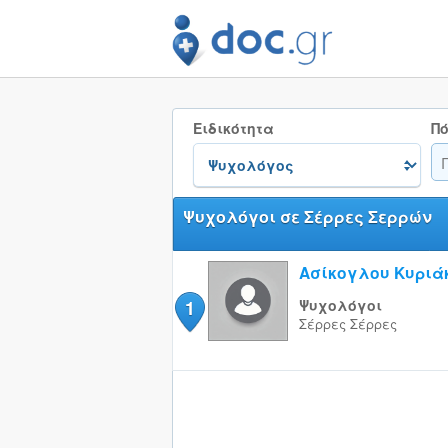
Ειδικότητα
Πό
Ψυχολόγοι σε Σέρρες Σερρών
Ασίκογλου Κυριά
1
Ψυχολόγοι
Σέρρες
Σέρρες