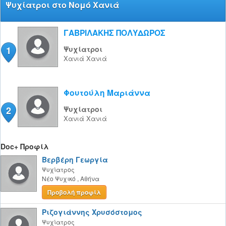
Ψυχίατροι στο Νομό Χανιά
ΓΑΒΡΙΛΑΚΗΣ ΠΟΛΥΔΩΡΟΣ
1
Ψυχίατροι
Χανιά
Χανιά
Φουτούλη Μαριάννα
2
Ψυχίατροι
Χανιά
Χανιά
Doc+ Προφίλ
Βερβέρη Γεωργία
Ψυχίατρος
Νέο Ψυχικό
,
Αθήνα
Προβολή προφίλ
Ριζογιάννης Χρυσόστομος
Ψυχίατρος