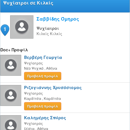
Ψυχίατροι σε Κιλκίς
Σαββίδης Όμηρος
1
Ψυχίατροι
Κιλκίς
Κιλκίς
Doc+ Προφίλ
Βερβέρη Γεωργία
Ψυχίατρος
Νέο Ψυχικό
,
Αθήνα
Προβολή προφίλ
Ριζογιάννης Χρυσόστομος
Ψυχίατρος
Καρδίτσα
,
Καρδίτσα
Προβολή προφίλ
Καλημέρης Σπύρος
Ψυχίατρος
Ιλίσια
,
Αθήνα