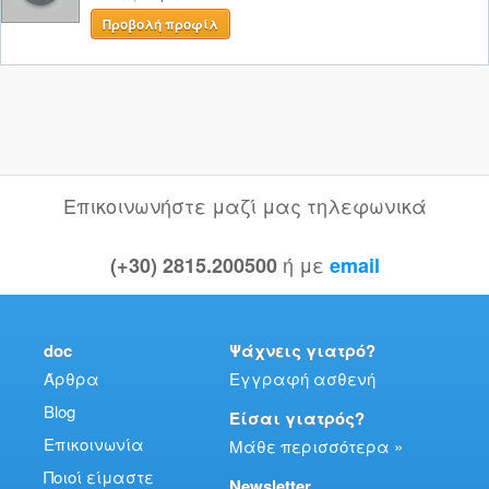
Προβολή προφίλ
Επικοινωνήστε μαζί μας τηλεφωνικά
ή με
(+30) 2815.200500
email
doc
Ψάχνεις γιατρό?
Άρθρα
Εγγραφή ασθενή
Blog
Είσαι γιατρός?
Επικοινωνία
Μάθε περισσότερα »
Ποιοί είμαστε
Newsletter