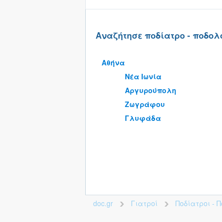
Αναζήτησε ποδίατρο - ποδολό
Αθήνα
Νέα Ιωνία
Αργυρούπολη
Ζωγράφου
Γλυφάδα
doc.gr
Γιατροί
Ποδίατροι - 
>
>