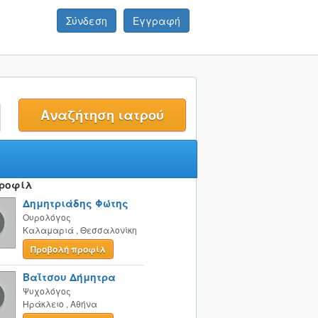
Σύνδεση
Εγγραφή
t
Προφίλ
Δημητριάδης Φώτης
Ουρολόγος
Καλαμαριά
,
Θεσσαλονίκη
Προβολή προφίλ
Βαΐτσου Δήμητρα
Ψυχολόγος
Ηράκλειο
,
Αθήνα