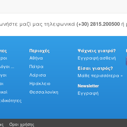
νωνήστε μαζί μας τηλεφωνικά
ή
(+30) 2815.200500
τες
Περιοχές
Ψάχνεις γιατρό?
ροι
Αθήνα
Εγγραφή ασθενή
γοι ...
Πάτρα
Είσαι γιατρός?
γοι
Λάρισα
Μάθε περισσότερα »
οι
Ηράκλειο
Newsletter
ικοί
Θεσσαλονίκη
Εγγραφή
ειδικότητες
ας
Όροι χρήσης