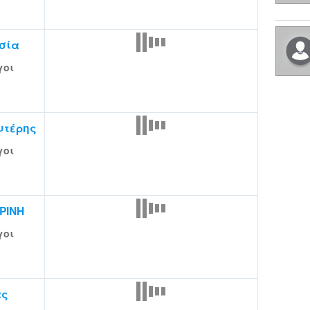
σία
γοι
υτέρης
γοι
ΡΙΝΗ
γοι
ας