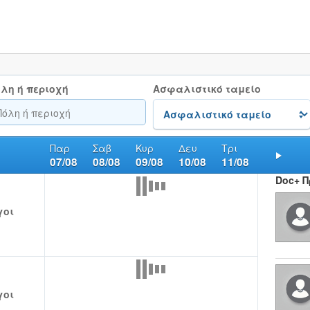
λη ή περιοχή
Ασφαλιστικό ταμείο
Παρ
Σαβ
Κυρ
Δευ
Τρι
07/08
08/08
09/08
10/08
11/08
Nex
Doc+ 
γοι
γοι