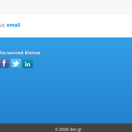
 με
email
Κοινωνικά δίκτυα
© 2026 doc.gr