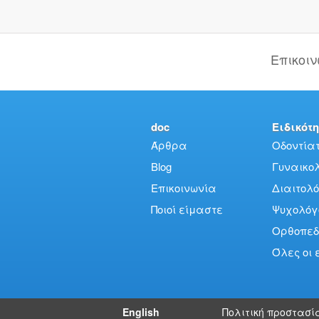
Επικοι
doc
Ειδικότη
Άρθρα
Οδοντίατ
Blog
Γυναικολό
Επικοινωνία
Διαιτολό
Ποιοί είμαστε
Ψυχολόγ
Ορθοπεδ
Όλες οι 
English
Πολιτική προστασί