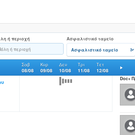
λη ή περιοχή
Ασφαλιστικό ταμείο
Σαβ
Κυρ
Δευ
Τρι
Τετ
08/08
09/08
10/08
11/08
12/08
Nex
Doc+ 
ου