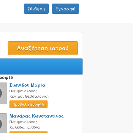
Σύνδεση
Εγγραφή
t
Προφίλ
Σιωνίδου Μαρία
Πνευμονολόγος
Κέντρο
,
Θεσσαλονίκη
Προβολή προφίλ
Μανάρας Κωνσταντίνος
Πνευμονολόγος
Χαλκίδα
,
Εύβοια