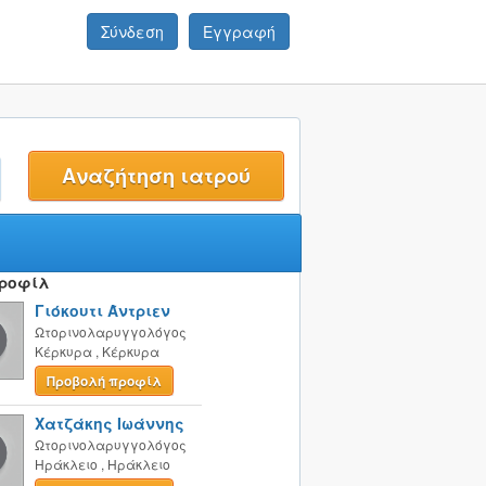
Σύνδεση
Εγγραφή
t
Προφίλ
Γιόκουτι Άντριεν
Ωτορινολαρυγγολόγος
Κέρκυρα
,
Κέρκυρα
Προβολή προφίλ
Χατζάκης Ιωάννης
Ωτορινολαρυγγολόγος
Ηράκλειο
,
Ηράκλειο