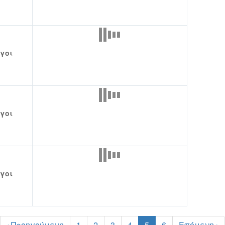
γοι
γοι
γοι
‹ Προηγούμενη
1
2
3
4
5
6
Επόμενη ›