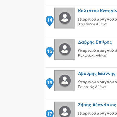
Κολιατου Κατερί
14
Ωτορινολαρυγγολό
Χαλάνδρι
Αθήνα
Δαβρης Σπύρος
15
Ωτορινολαρυγγολό
Κολωνάκι
Αθήνα
Αβουρης Ιωάννης
16
Ωτορινολαρυγγολό
Πειραιάς
Αθήνα
Ζήσης Αθανάσιος
17
Ωτορινολαρυγγολό