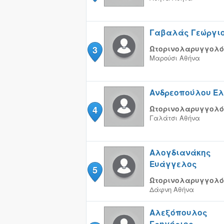
Γαβαλάς Γεώργι
3
Ωτορινολαρυγγολό
Μαρούσι
Αθήνα
Ανδρεοπούλου Έ
4
Ωτορινολαρυγγολό
Γαλάτσι
Αθήνα
Αλογδιανάκης
Ευάγγελος
5
Ωτορινολαρυγγολό
Δάφνη
Αθήνα
Αλεξόπουλος
Γρηγόριος