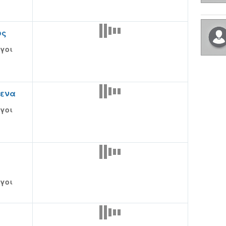
ος
γοι
λενα
γοι
γοι