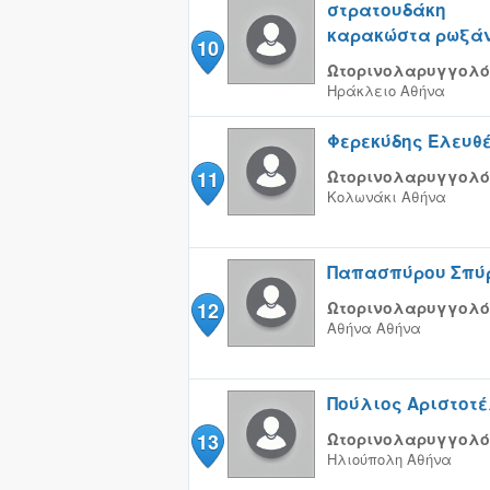
στρατουδάκη
καρακώστα ρωξά
10
Ωτορινολαρυγγολό
Ηράκλειο
Αθήνα
Φερεκύδης Ελευθ
11
Ωτορινολαρυγγολό
Κολωνάκι
Αθήνα
Παπασπύρου Σπύ
12
Ωτορινολαρυγγολό
Αθήνα
Αθήνα
Πούλιος Αριστοτ
13
Ωτορινολαρυγγολό
Ηλιούπολη
Αθήνα