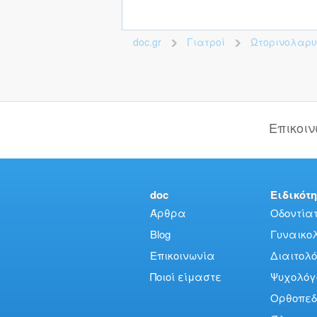
doc.gr
Γιατροί
Ωτορινολαρ
>
>
Επικοι
doc
Ειδικότη
Άρθρα
Οδοντίατ
Blog
Γυναικολό
Επικοινωνία
Διαιτολό
Ποιοί είμαστε
Ψυχολόγ
Ορθοπεδ