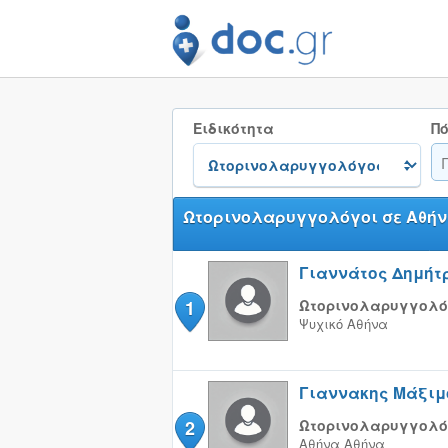
Ειδικότητα
Πό
Ωτορινολαρυγγολόγοι σε Αθή
Γιαννάτος Δημήτ
1
Ωτορινολαρυγγολό
Ψυχικό
Αθήνα
Γιαννακης Μάξιμ
2
Ωτορινολαρυγγολό
Αθήνα
Αθήνα