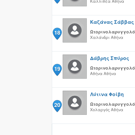
Καλλιθέα
Αθήνα
Καζάνας Σάββας
18
Ωτορινολαρυγγολό
Χαλάνδρι
Αθήνα
Δάβρης Σπύρος
19
Ωτορινολαρυγγολό
Αθήνα
Αθήνα
Λύτινα Φοίβη
20
Ωτορινολαρυγγολό
Χολαργός
Αθήνα