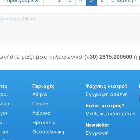
υγγολόγοι
Αθήνα
νωνήστε μαζί μας τηλεφωνικά
ή
(+30) 2815.200500
τες
Περιοχές
Ψάχνεις γιατρό?
ροι
Αθήνα
Εγγραφή ασθενή
γοι ...
Πάτρα
Είσαι γιατρός?
γοι
Λάρισα
Μάθε περισσότερα »
οι
Ηράκλειο
Newsletter
ικοί
Θεσσαλονίκη
Εγγραφή