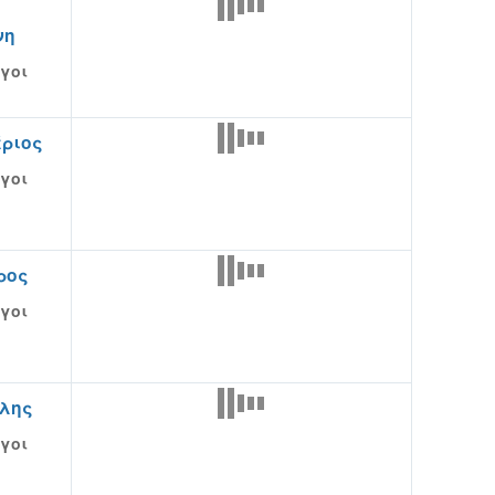
νη
γοι
έριος
γοι
ρος
γοι
έλης
γοι