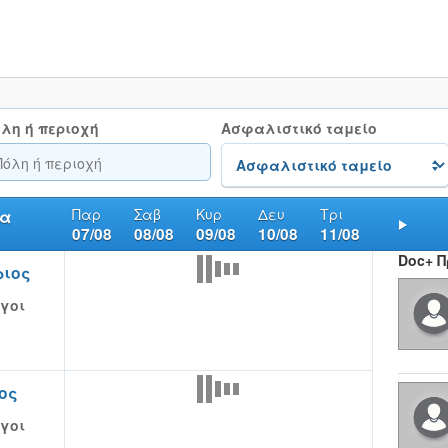
λη ή περιοχή
Ασφαλιστικό ταμείο
Παρ
Σαβ
Κυρ
Δευ
Τρι
να
07/08
08/08
09/08
10/08
11/08
Nex
Doc+ 
ριος
γοι
ος
γοι