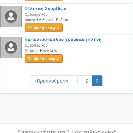
Πέλεκας Σπυρίδων
Ορθοπεδικός
Λουτρά Αιδηψού
,
Εύβοια
Προβολή προφίλ
παπουτσοπούλου χουρδάκη ελένη
Ορθοπεδικός
Μοίρες
,
Ηράκλειο
Προβολή προφίλ
‹ Προηγούμενη
1
2
3
Επικοινωνήστε μαζί μας τηλεφωνικά