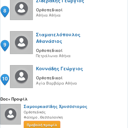
Σιδεράκης Γεώργιος
8
Ορθοπεδικοί
Αθήνα
Αθήνα
Σταματελόπουλος
Αθανάσιος
9
Ορθοπεδικοί
Πετράλωνα
Αθήνα
Κουνάδης Γεώργιος
10
Ορθοπεδικοί
Αγία Βαρβάρα
Αθήνα
Doc+ Προφίλ
Σαμουρκασίδης Χρυσόστομος
Ορθοπεδικός
Φάληρο
,
Θεσσαλονίκη
Προβολή προφίλ