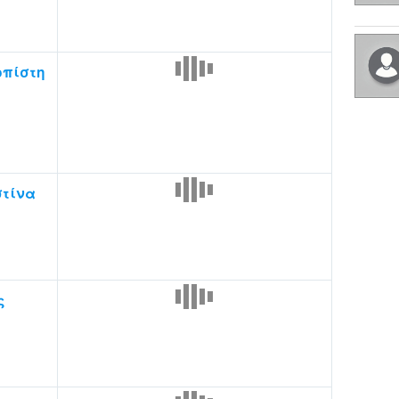
οπίστη
στίνα
ς