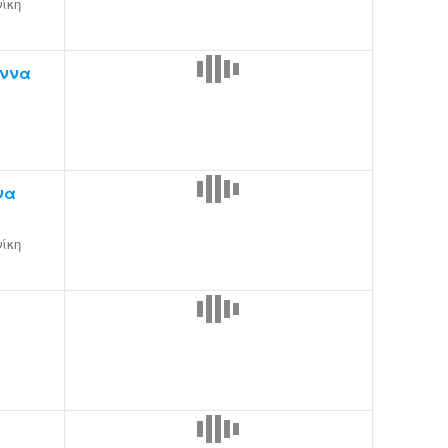
ίκη
άννα
να
ίκη