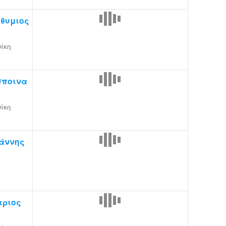
θυμιος
ίκη
σποινα
ίκη
άννης
τριος