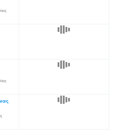
ίκη
ίκη
νας
η