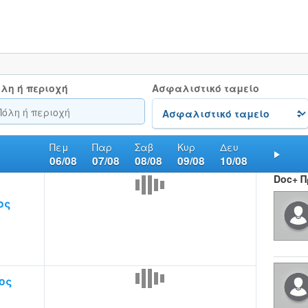
λη ή περιοχή
Ασφαλιστικό ταμείο
Πεμ
Παρ
Σαβ
Κυρ
Δευ
06/08
07/08
08/08
09/08
10/08
Nex
Doc+ 
ος
ος