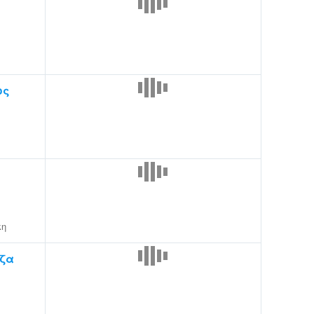
ος
κη
ζα