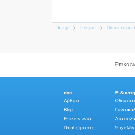
doc.gr
Γιατροί
Οδοντίατροι
>
>
Επικοι
doc
Ειδικότη
Άρθρα
Οδοντίατ
Blog
Γυναικολό
Επικοινωνία
Διαιτολό
Ποιοί είμαστε
Ψυχολόγ