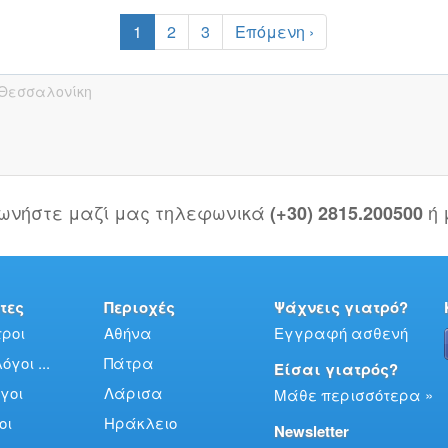
1
2
3
Επόμενη ›
Θεσσαλονίκη
νωνήστε μαζί μας τηλεφωνικά
ή
(+30) 2815.200500
τες
Περιοχές
Ψάχνεις γιατρό?
ροι
Αθήνα
Εγγραφή ασθενή
γοι ...
Πάτρα
Είσαι γιατρός?
γοι
Λάρισα
Μάθε περισσότερα »
οι
Ηράκλειο
Newsletter