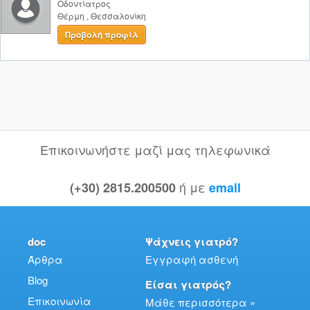
Οδοντίατρος
Θέρμη
,
Θεσσαλονίκη
Προβολή προφίλ
Επικοινωνήστε μαζί μας τηλεφωνικά
ή με
(+30) 2815.200500
email
doc
Ψάχνεις γιατρό?
Άρθρα
Εγγραφή ασθενή
Blog
Είσαι γιατρός?
Επικοινωνία
Μάθε περισσότερα »