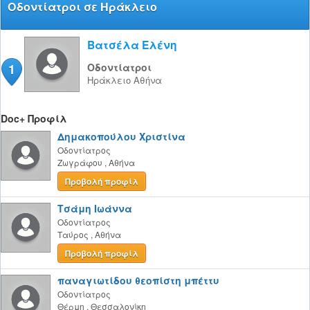
Οδοντίατροι σε Ηράκλειο
Βατσέλα Ελένη
1
Οδοντίατροι
Ηράκλειο
Αθήνα
Doc+ Προφίλ
Δημακοπούλου Χριστίνα
Οδοντίατρος
Ζωγράφου
,
Αθήνα
Προβολή προφίλ
Τσάμη Ιωάννα
Οδοντίατρος
Ταύρος
,
Αθήνα
Προβολή προφίλ
παναγιωτίδου θεοπίστη μπέττυ
Οδοντίατρος
Θέρμη
,
Θεσσαλονίκη