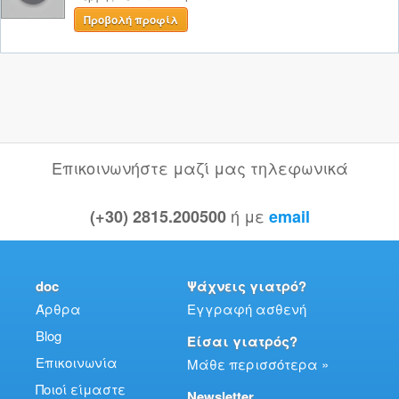
Προβολή προφίλ
Επικοινωνήστε μαζί μας τηλεφωνικά
ή με
(+30) 2815.200500
email
doc
Ψάχνεις γιατρό?
Άρθρα
Εγγραφή ασθενή
Blog
Είσαι γιατρός?
Επικοινωνία
Μάθε περισσότερα »
Ποιοί είμαστε
Newsletter