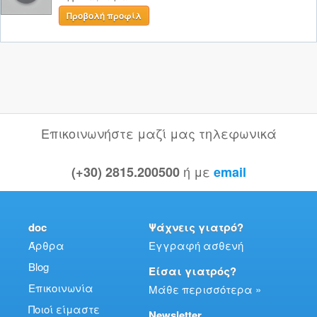
Προβολή προφίλ
Επικοινωνήστε μαζί μας τηλεφωνικά
ή με
(+30) 2815.200500
email
doc
Ψάχνεις γιατρό?
Άρθρα
Εγγραφή ασθενή
Blog
Είσαι γιατρός?
Επικοινωνία
Μάθε περισσότερα »
Ποιοί είμαστε
Newsletter