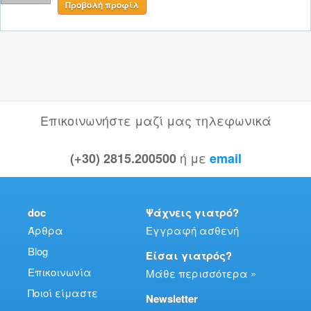
Προβολή προφίλ
Επικοινωνήστε μαζί μας τηλεφωνικά
ή με
(+30) 2815.200500
email
doc
Ψάχνεις γιατρό?
Άρθρα
Εγγραφή ασθενή
Blog
Είσαι γιατρός?
Επικοινωνία
Μάθε περισσότερα »
Ποιοί είμαστε
Newsletter