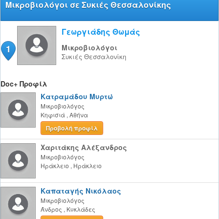
Μικροβιολόγοι σε Συκιές Θεσσαλονίκης
Γεωργιάδης Θωμάς
1
Μικροβιολόγοι
Συκιές
Θεσσαλονίκη
Doc+ Προφίλ
Κατραμάδου Μυρτώ
Μικροβιολόγος
Κηφισιά
,
Αθήνα
Προβολή προφίλ
Χαριτάκης Αλέξανδρος
Μικροβιολόγος
Ηράκλειο
,
Ηράκλειο
Καπαταγής Νικόλαος
Μικροβιολόγος
Άνδρος
,
Κυκλάδες