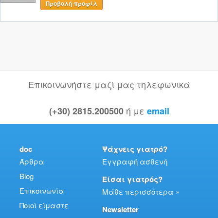
Προβολή προφίλ
Επικοινωνήστε μαζί μας τηλεφωνικά
ή με
(+30) 2815.200500
email
doc
Ψάχνεις γιατρό?
Άρθρα
Εγγραφή ασθενή
Blog
Είσαι γιατρός?
Επικοινωνία
Μάθε περισσότερα »
Ποιοί είμαστε
Newsletter