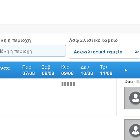
λη ή περιοχή
Ασφαλιστικό ταμείο
Παρ
Σαβ
Κυρ
Δευ
Τρι
ήνας
07/08
08/08
09/08
10/08
11/08
Nex
Doc+ 