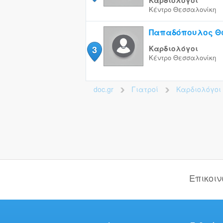
Καρδιολόγοι
Κέντρο
Θεσσαλονίκη
Παπαδόπουλος Θ
3
Καρδιολόγοι
Κέντρο
Θεσσαλονίκη
doc.gr
Γιατροί
Καρδιολόγοι
>
>
Επικοι