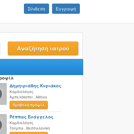
Σύνδεση
Εγγραφή
t
Προφίλ
Δημητριάδης Κυριάκος
Καρδιολόγος
Αμπελόκηποι
,
Αθήνα
Προβολή προφίλ
Ρέππας Ευάγγελος
Καρδιολόγος
Τούμπα
,
Θεσσαλονίκη