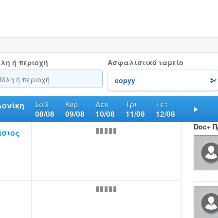
λη ή περιοχή
Ασφαλιστικό ταμείο
Σαβ
Κυρ
Δευ
Τρι
Τετ
λονίκη
08/08
09/08
10/08
11/08
12/08
Nex
Doc+ 
άσιος