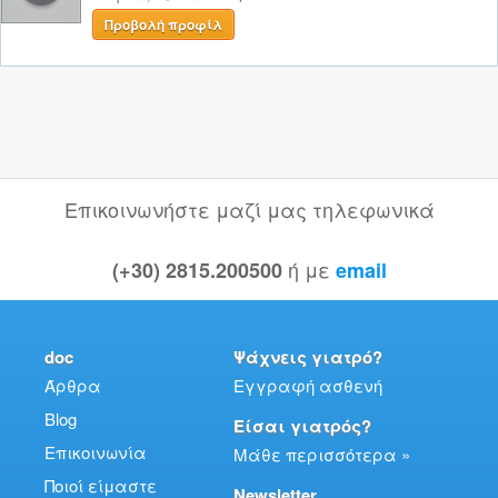
Προβολή προφίλ
Επικοινωνήστε μαζί μας τηλεφωνικά
ή με
(+30) 2815.200500
email
doc
Ψάχνεις γιατρό?
Άρθρα
Εγγραφή ασθενή
Blog
Είσαι γιατρός?
Επικοινωνία
Μάθε περισσότερα »
Ποιοί είμαστε
Newsletter