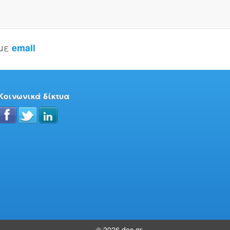
 με
email
Κοινωνικά δίκτυα
© 2026 doc.gr