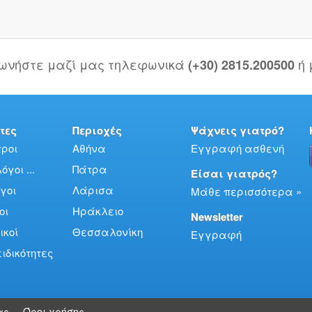
νωνήστε μαζί μας τηλεφωνικά
ή
(+30) 2815.200500
τες
Περιοχές
Ψάχνεις γιατρό?
ροι
Αθήνα
Εγγραφή ασθενή
γοι ...
Πάτρα
Είσαι γιατρός?
γοι
Λάρισα
Μάθε περισσότερα »
οι
Ηράκλειο
Newsletter
ικοί
Θεσσαλονίκη
Εγγραφή
ειδικότητες
ας
Όροι χρήσης