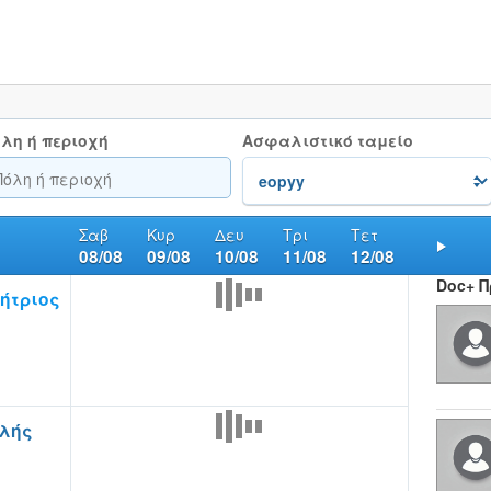
λη ή περιοχή
Ασφαλιστικό ταμείο
Σαβ
Κυρ
Δευ
Τρι
Τετ
08/08
09/08
10/08
11/08
12/08
Nex
Doc+ 
ήτριος
ελής