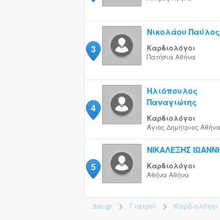
Νικολάου Παύλος
3
Καρδιολόγοι
Πατήσια
Αθήνα
Ηλιόπουλος
Παναγιώτης
4
Καρδιολόγοι
Άγιος Δημήτριος
Αθήν
ΝΙΚΑΛΕΞΗΣ ΙΩΑΝΝ
5
Καρδιολόγοι
Αθήνα
Αθήνα
doc.gr
Γιατροί
Καρδιολόγοι
>
>