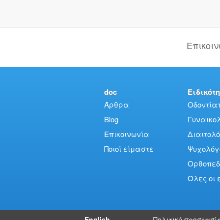
Επικοι
doc
Ειδικότη
Άρθρα
Οδοντίατ
Blog
Γυναικολό
Επικοινωνία
Διαιτολό
Ποιοί είμαστε
Ψυχολόγ
Ορθοπεδ
Όλες οι 
English
Πολιτική προστασί