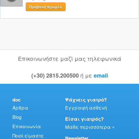
Προβολή προφίλ
Επικοινωνήστε μαζί μας τηλεφωνικά
ή με
(+30) 2815.200500
email
doc
Ψάχνεις γιατρό?
Άρθρα
Εγγραφή ασθενή
Blog
Είσαι γιατρός?
Επικοινωνία
Μάθε περισσότερα »
Ποιοί είμαστε
Newsletter