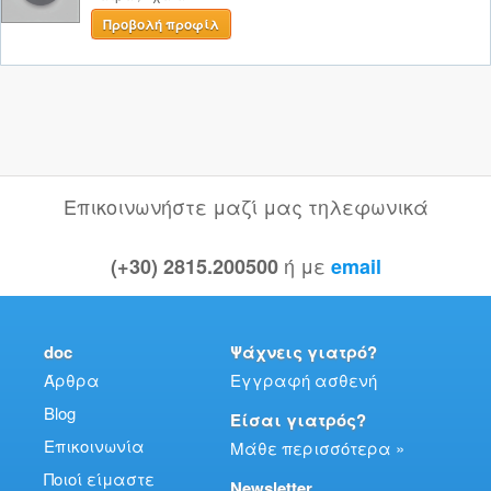
Προβολή προφίλ
Επικοινωνήστε μαζί μας τηλεφωνικά
ή με
(+30) 2815.200500
email
doc
Ψάχνεις γιατρό?
Άρθρα
Εγγραφή ασθενή
Blog
Είσαι γιατρός?
Επικοινωνία
Μάθε περισσότερα »
Ποιοί είμαστε
Newsletter