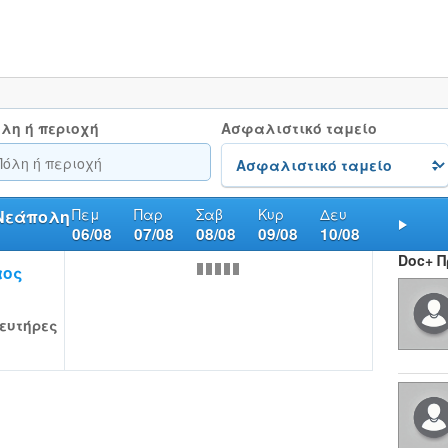
λη ή περιοχή
Ασφαλιστικό ταμείο
Πεμ
Παρ
Σαβ
Κυρ
Δευ
 Νεάπολη
06/08
07/08
08/08
09/08
10/08
Nex
Doc+ 
αος
ευτήρες