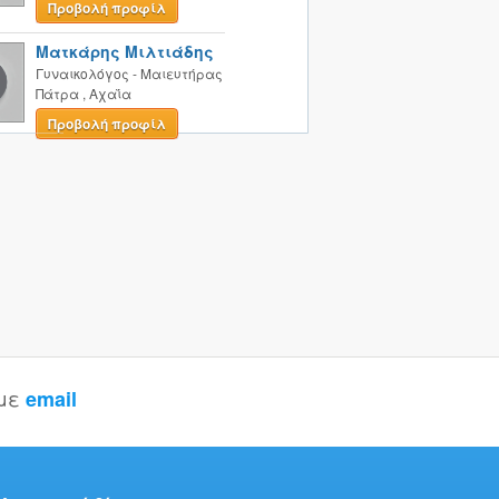
Προβολή προφίλ
Ματκάρης Μιλτιάδης
Γυναικολόγος - Μαιευτήρας
Πάτρα
,
Αχαΐα
Προβολή προφίλ
 με
email