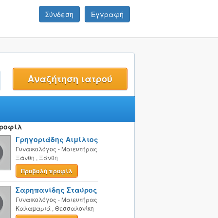
Σύνδεση
Εγγραφή
t
Προφίλ
Γρηγοριάδης Αιμίλιος
Γυναικολόγος - Μαιευτήρας
Ξάνθη
,
Ξάνθη
Προβολή προφίλ
Σαρηπανίδης Σταύρος
Γυναικολόγος - Μαιευτήρας
Καλαμαριά
,
Θεσσαλονίκη