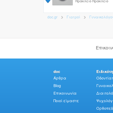
Ηράκλειο
Ηράκλειο
doc.gr
Γιατροί
Γυναικολόγο
>
>
Επικοι
doc
Ειδικότη
Άρθρα
Οδοντίατ
Blog
Γυναικολό
Επικοινωνία
Διαιτολό
Ποιοί είμαστε
Ψυχολόγ
Ορθοπεδ