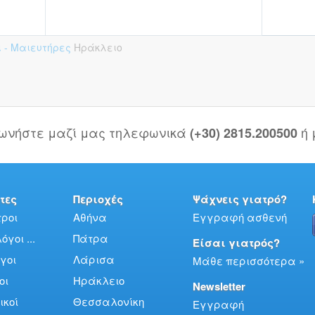
ι - Μαιευτήρες
Ηράκλειο
νωνήστε μαζί μας τηλεφωνικά
ή
(+30) 2815.200500
τες
Περιοχές
Ψάχνεις γιατρό?
ροι
Αθήνα
Εγγραφή ασθενή
γοι ...
Πάτρα
Είσαι γιατρός?
γοι
Λάρισα
Μάθε περισσότερα »
οι
Ηράκλειο
Newsletter
ικοί
Θεσσαλονίκη
Εγγραφή