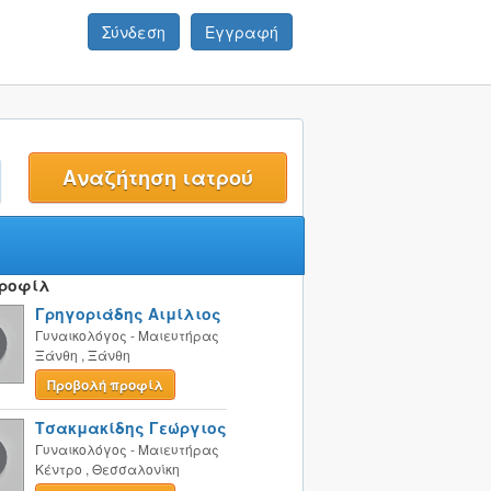
Σύνδεση
Εγγραφή
t
Προφίλ
Γρηγοριάδης Αιμίλιος
Γυναικολόγος - Μαιευτήρας
Ξάνθη
,
Ξάνθη
Προβολή προφίλ
Τσακμακίδης Γεώργιος
Γυναικολόγος - Μαιευτήρας
Κέντρο
,
Θεσσαλονίκη