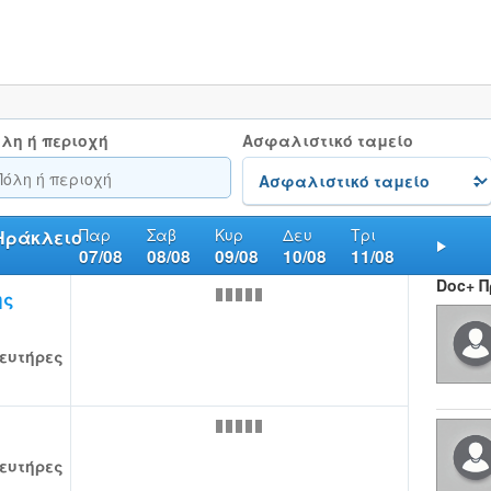
λη ή περιοχή
Ασφαλιστικό ταμείο
Παρ
Σαβ
Κυρ
Δευ
Τρι
 Ηράκλειο
07/08
08/08
09/08
10/08
11/08
Nex
Doc+ 
ης
ευτήρες
ευτήρες