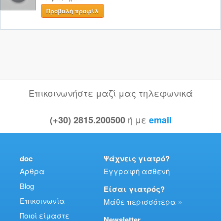
Προβολή προφίλ
Επικοινωνήστε μαζί μας τηλεφωνικά
ή με
(+30) 2815.200500
email
doc
Ψάχνεις γιατρό?
Άρθρα
Εγγραφή ασθενή
Blog
Είσαι γιατρός?
Επικοινωνία
Μάθε περισσότερα »
Ποιοί είμαστε
Newsletter