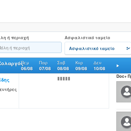
λη ή περιοχή
Ασφαλιστικό ταμείο
Πεμ
Παρ
Σαβ
Κυρ
Δευ
 Χολαργός
06/08
07/08
08/08
09/08
10/08
Nex
Doc+ 
ίδης
ευτήρες