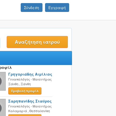
Σύνδεση
Εγγραφή
t
Προφίλ
Γρηγοριάδης Αιμίλιος
Γυναικολόγος - Μαιευτήρας
Ξάνθη
,
Ξάνθη
Προβολή προφίλ
Σαρηπανίδης Σταύρος
Γυναικολόγος - Μαιευτήρας
Καλαμαριά
,
Θεσσαλονίκη