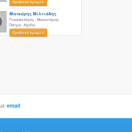
Προβολή προφίλ
Ματκάρης Μιλτιάδης
Γυναικολόγος - Μαιευτήρας
Πάτρα
,
Αχαΐα
Προβολή προφίλ
 με
email