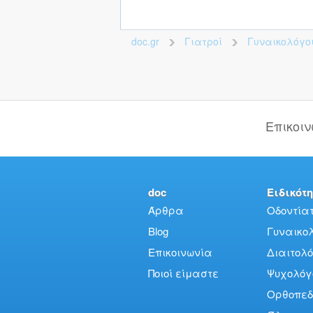
doc.gr
Γιατροί
Γυναικολόγο
>
>
Επικοι
doc
Ειδικότη
Άρθρα
Οδοντίατ
Blog
Γυναικολό
Επικοινωνία
Διαιτολό
Ποιοί είμαστε
Ψυχολόγ
Ορθοπεδ