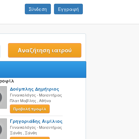
Σύνδεση
Εγγραφή
t
Προφίλ
Δούμπλης Δημήτριος
Γυναικολόγος - Μαιευτήρας
Πλατ Μαβίλης
,
Αθήνα
Προβολή προφίλ
Γρηγοριάδης Αιμίλιος
Γυναικολόγος - Μαιευτήρας
Ξάνθη
,
Ξάνθη