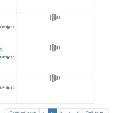
ευτήρες
ς
ευτήρες
ευτήρες
‹ Προηγούμενη
1
2
3
4
5
Επόμενη ›