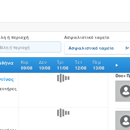
λη ή περιοχή
Ασφαλιστικό ταμείο
Κυρ
Δευ
Τρι
Τετ
Πεμ
Αθήνα
09/08
10/08
11/08
12/08
13/08
Nex
Doc+ 
τίνος
ευτήρες