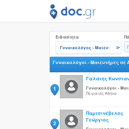
Ειδικότητα
Πό
Γυναικολόγοι - Μαιευτήρες σε 
Γαλάτης Κωνσταν
1
Γυναικολόγοι - Μαι
Πειραιάς
Αθήνα
Παρτσινέβελος
Γεώργιος
2