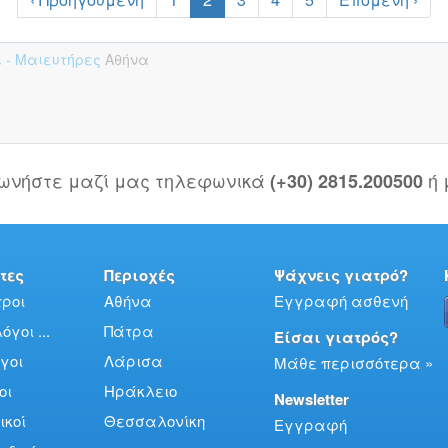
ι - Μαιευτήρες
Αθήνα
νωνήστε μαζί μας τηλεφωνικά
ή
(+30) 2815.200500
τες
Περιοχές
Ψάχνεις γιατρό?
ροι
Αθήνα
Εγγραφή ασθενή
γοι ...
Πάτρα
Είσαι γιατρός?
γοι
Λάρισα
Μάθε περισσότερα »
οι
Ηράκλειο
Newsletter
ικοί
Θεσσαλονίκη
Εγγραφή