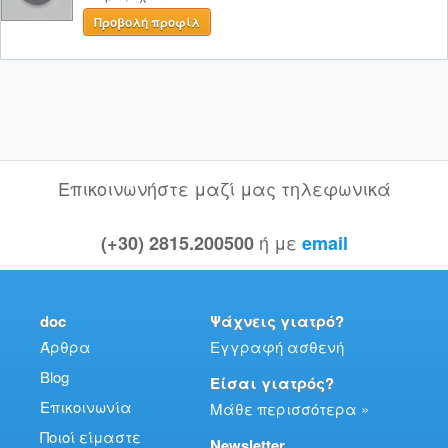
Προβολή προφίλ
Επικοινωνήστε μαζί μας τηλεφωνικά
ή με
(+30) 2815.200500
email
doc
Ψάχνεις γιατρό?
Άρθρα
Εγγραφή ασθενή
Blog
Είσαι γιατρός?
Επικοινωνία
Μάθε περισσότερα »
Ποιοί είμαστε
Newsletter