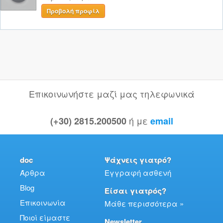
Προβολή προφίλ
Επικοινωνήστε μαζί μας τηλεφωνικά
ή με
(+30) 2815.200500
email
doc
Ψάχνεις γιατρό?
Άρθρα
Εγγραφή ασθενή
Blog
Είσαι γιατρός?
Επικοινωνία
Μάθε περισσότερα »
Ποιοί είμαστε
Newsletter