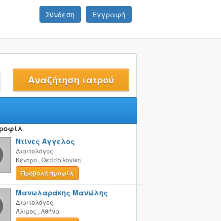
Σύνδεση
Εγγραφή
t
Προφίλ
Ντίνες Άγγελος
Διαιτολόγος
Κέντρο
,
Θεσσαλονίκη
Προβολή προφίλ
Μανωλαράκης Μανώλης
Διαιτολόγος
Άλιμος
,
Αθήνα