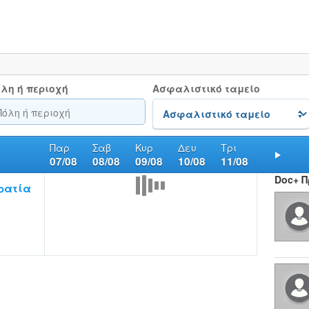
λη ή περιοχή
Ασφαλιστικό ταμείο
Παρ
Σαβ
Κυρ
Δευ
Τρι
07/08
08/08
09/08
10/08
11/08
Nex
Doc+ 
ρατία