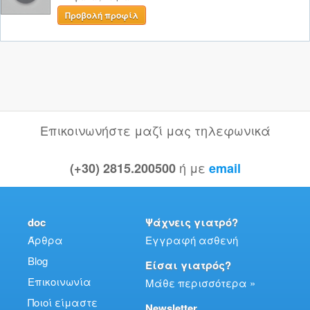
Προβολή προφίλ
Επικοινωνήστε μαζί μας τηλεφωνικά
ή με
(+30) 2815.200500
email
doc
Ψάχνεις γιατρό?
Άρθρα
Εγγραφή ασθενή
Blog
Είσαι γιατρός?
Επικοινωνία
Μάθε περισσότερα »
Ποιοί είμαστε
Newsletter