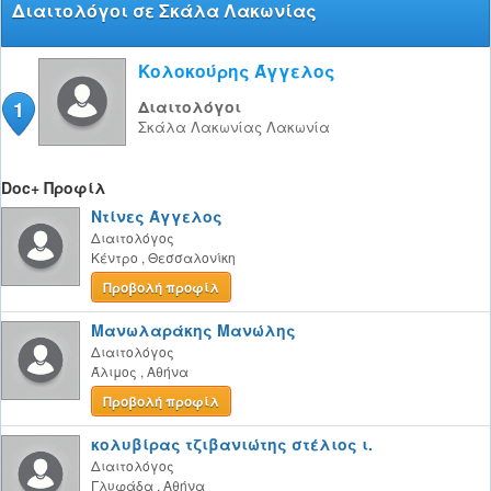
Διαιτολόγοι σε Σκάλα Λακωνίας
Κολοκούρης Άγγελος
1
Διαιτολόγοι
Σκάλα Λακωνίας
Λακωνία
Doc+ Προφίλ
Ντίνες Άγγελος
Διαιτολόγος
Κέντρο
,
Θεσσαλονίκη
Προβολή προφίλ
Μανωλαράκης Μανώλης
Διαιτολόγος
Άλιμος
,
Αθήνα
Προβολή προφίλ
κολυβίρας τζιβανιώτης στέλιος ι.
Διαιτολόγος
Γλυφάδα
,
Αθήνα