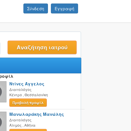
Σύνδεση
Εγγραφή
t
Προφίλ
Ντίνες Άγγελος
Διαιτολόγος
Κέντρο
,
Θεσσαλονίκη
Προβολή προφίλ
Μανωλαράκης Μανώλης
Διαιτολόγος
Άλιμος
,
Αθήνα