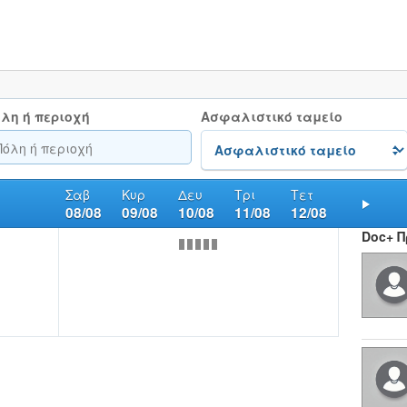
λη ή περιοχή
Ασφαλιστικό ταμείο
Σαβ
Κυρ
Δευ
Τρι
Τετ
08/08
09/08
10/08
11/08
12/08
Nex
Doc+ 