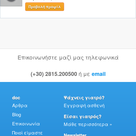
Προβολή προφίλ
Επικοινωνήστε μαζί μας τηλεφωνικά
ή με
(+30) 2815.200500
email
doc
Ψάχνεις γιατρό?
Άρθρα
Εγγραφή ασθενή
Blog
Είσαι γιατρός?
Επικοινωνία
Μάθε περισσότερα »
Ποιοί είμαστε
Newsletter