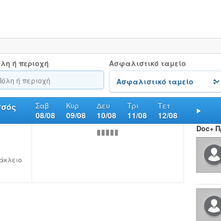
λη ή περιοχή
Ασφαλιστικό ταμείο
Σαβ
Κυρ
Δευ
Τρι
Τετ
σσός
08/08
09/08
10/08
11/08
12/08
Nex
Doc+ 
άκλειο