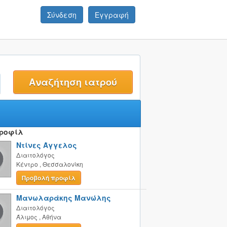
Σύνδεση
Εγγραφή
t
Προφίλ
Ντίνες Άγγελος
Διαιτολόγος
Κέντρο
,
Θεσσαλονίκη
Προβολή προφίλ
Μανωλαράκης Μανώλης
Διαιτολόγος
Άλιμος
,
Αθήνα