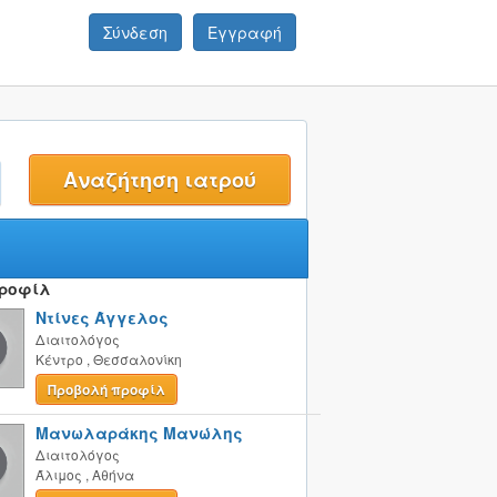
Σύνδεση
Εγγραφή
t
Προφίλ
Ντίνες Άγγελος
Διαιτολόγος
Κέντρο
,
Θεσσαλονίκη
Προβολή προφίλ
Μανωλαράκης Μανώλης
Διαιτολόγος
Άλιμος
,
Αθήνα