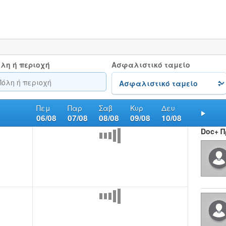
λη ή περιοχή
Ασφαλιστικό ταμείο
Πεμ
Παρ
Σαβ
Κυρ
Δευ
06/08
07/08
08/08
09/08
10/08
Nex
Doc+ 