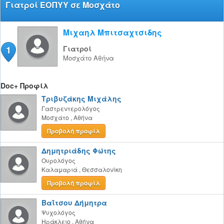
Γιατροί ΕΟΠΥΥ σε Μοσχάτο
Μιχαηλ Μπιτσαχτσιδης
1
Γιατροί
Μοσχάτο
Αθήνα
Doc+ Προφίλ
Τριβυζάκης Μιχάλης
Γαστρεντερολόγος
Μοσχάτο
,
Αθήνα
Προβολή προφίλ
Δημητριάδης Φώτης
Ουρολόγος
Καλαμαριά
,
Θεσσαλονίκη
Προβολή προφίλ
Βαΐτσου Δήμητρα
Ψυχολόγος
Ηράκλειο
,
Αθήνα