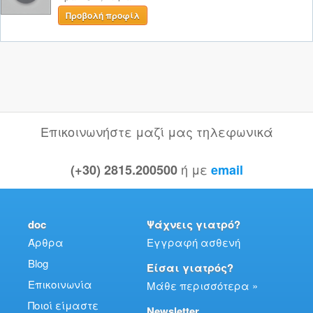
Προβολή προφίλ
Επικοινωνήστε μαζί μας τηλεφωνικά
ή με
(+30) 2815.200500
email
doc
Ψάχνεις γιατρό?
Άρθρα
Εγγραφή ασθενή
Blog
Είσαι γιατρός?
Επικοινωνία
Μάθε περισσότερα »
Ποιοί είμαστε
Newsletter