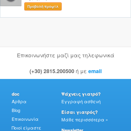
Προβολή προφίλ
Επικοινωνήστε μαζί μας τηλεφωνικά
ή με
(+30) 2815.200500
email
doc
Ψάχνεις γιατρό?
Άρθρα
Εγγραφή ασθενή
Blog
Είσαι γιατρός?
Επικοινωνία
Μάθε περισσότερα »
Ποιοί είμαστε
Newsletter