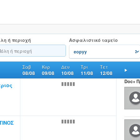
λη ή περιοχή
Ασφαλιστικό ταμείο
Σαβ
Κυρ
Δευ
Τρι
Τετ
08/08
09/08
10/08
11/08
12/08
Nex
Doc+ 
τριος
ΤΙΝΟΣ