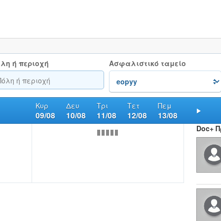
λη ή περιοχή
Ασφαλιστικό ταμείο
Κυρ
Δευ
Τρι
Τετ
Πεμ
09/08
10/08
11/08
12/08
13/08
Nex
Doc+ 
ς