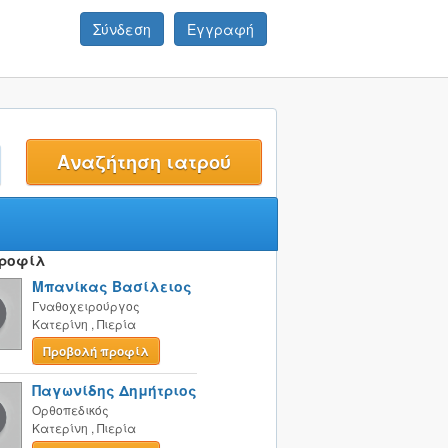
Σύνδεση
Εγγραφή
t
Προφίλ
Μπανίκας Βασίλειος
Γναθοχειρούργος
Κατερίνη
,
Πιερία
Προβολή προφίλ
Παγωνίδης Δημήτριος
Ορθοπεδικός
Κατερίνη
,
Πιερία