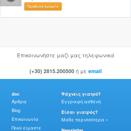
Προβολή προφίλ
Επικοινωνήστε μαζί μας τηλεφωνικά
ή με
(+30) 2815.200500
email
doc
Ψάχνεις γιατρό?
Άρθρα
Εγγραφή ασθενή
Blog
Είσαι γιατρός?
Επικοινωνία
Μάθε περισσότερα »
Ποιοί είμαστε
Newsletter