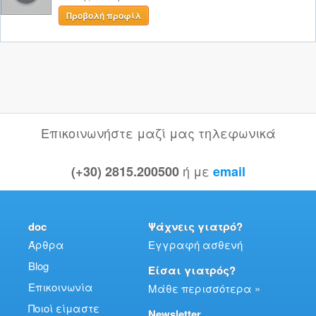
Προβολή προφίλ
Επικοινωνήστε μαζί μας τηλεφωνικά
ή με
(+30) 2815.200500
email
doc
Ψάχνεις γιατρό?
Άρθρα
Εγγραφή ασθενή
Blog
Είσαι γιατρός?
Επικοινωνία
Μάθε περισσότερα »
Ποιοί είμαστε
Newsletter