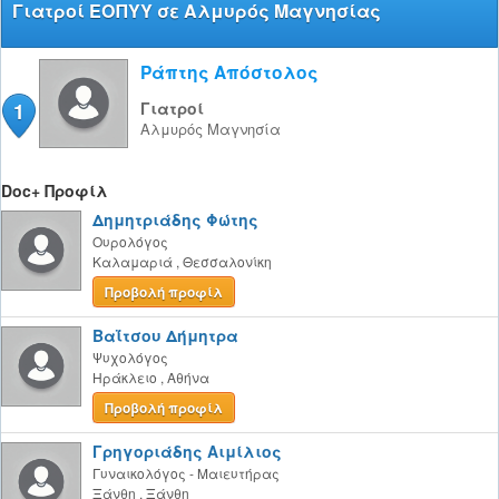
Γιατροί ΕΟΠΥΥ σε Αλμυρός Μαγνησίας
Ράπτης Απόστολος
1
Γιατροί
Αλμυρός
Μαγνησία
Doc+ Προφίλ
Δημητριάδης Φώτης
Ουρολόγος
Καλαμαριά
,
Θεσσαλονίκη
Προβολή προφίλ
Βαΐτσου Δήμητρα
Ψυχολόγος
Ηράκλειο
,
Αθήνα
Προβολή προφίλ
Γρηγοριάδης Αιμίλιος
Γυναικολόγος - Μαιευτήρας
Ξάνθη
,
Ξάνθη