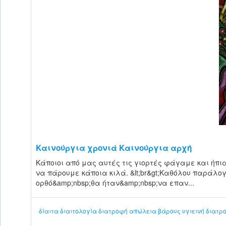
Καινούργια χρονιά Καινούργια αρχή
Κάποιοι από μας αυτές τις γιορτές φάγαμε και ήπι
να πάρουμε κάποια κιλά. &lt;br&gt;Καθόλου παράλογ
ορθό&amp;nbsp;θα ήταν&amp;nbsp;να επαν...
δίαιτα
διαιτολογία
διατροφή
απώλεια βάρους
υγιεινή διατρ