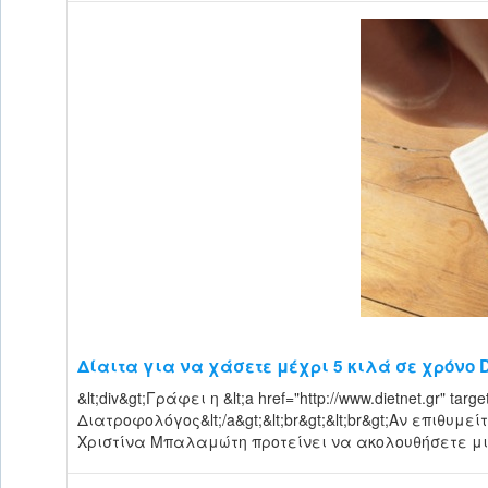
Δίαιτα για να χάσετε μέχρι 5 κιλά σε χρόνο D
&lt;div&gt;Γράφει η &lt;a href="http://www.dietnet.gr" 
Διατροφολόγος&lt;/a&gt;&lt;br&gt;&lt;br&gt;Αν επιθυ
Χριστίνα Μπαλαμώτη προτείνει να ακολουθήσετε μια