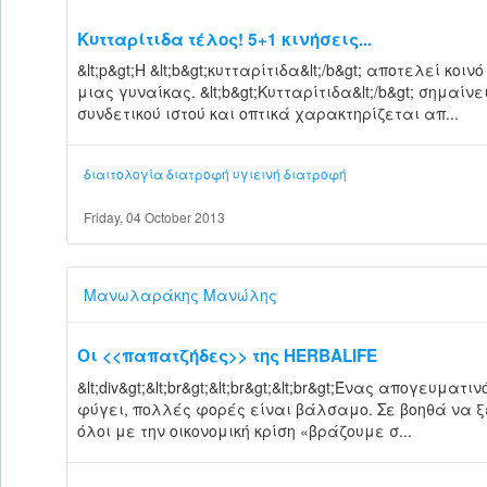
Κυτταρίτιδα τέλος! 5+1 κινήσεις...
&lt;p&gt;Η &lt;b&gt;κυτταρίτιδα&lt;/b&gt; αποτελεί κ
μιας γυναίκας. &lt;b&gt;Κυτταρίτιδα&lt;/b&gt; σημαί
συνδετικού ιστού και οπτικά χαρακτηρίζεται απ...
διαιτολογία
διατροφή
υγιεινή διατροφή
Friday, 04 October 2013
Μανωλαράκης Μανώλης
Οι <<παπατζήδες>> της HERBALIFE
&lt;div&gt;&lt;br&gt;&lt;br&gt;&lt;br&gt;Ένας απογευμ
φύγει, πολλές φορές είναι βάλσαμο. Σε βοηθά να ξ
όλοι με την οικονομική κρίση «βράζουμε σ...