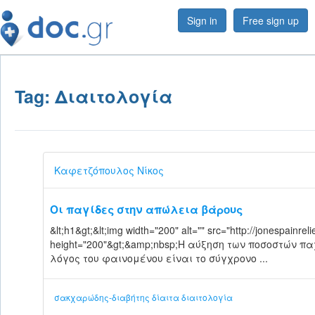
Sign in
Free sign up
Tag: Διαιτολογία
Καφετζόπουλος Νίκος
Οι παγίδες στην απώλεια βάρους
&lt;h1&gt;&lt;img width="200" alt="" src="http://jonespainre
height="200"&gt;&amp;nbsp;Η αύξηση των ποσοστών 
λόγος του φαινομένου είναι το σύγχρονο ...
σακχαρώδης-διαβήτης
δίαιτα
διαιτολογία