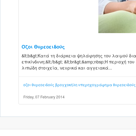
Όζοι Θυρεοειδούς
&lt;b&gt;Κατά τη διάρκεια ψηλάφησης του λαιμού διαπί
επικίνδυνη;&lt;/b&gt; &lt;br&gt;&amp;nbsp;Η περιοχή
λιπώδη στοιχεία, νευρικά και αγγειακά...
οζοι θυρεοειδούς
βρογχοκήλη
υπερηχογράφημα θυρεοειδούς
Friday, 07 February 2014