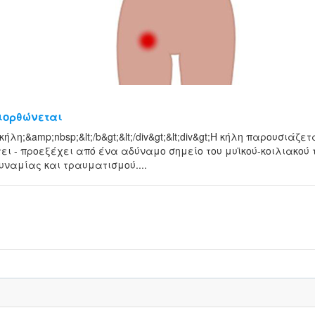
διορθώνεται
ι η κήλη;&amp;nbsp;&lt;/b&gt;&lt;/div&gt;&lt;div&gt;Η κήλη παρουσιά
ει - προεξέχει από ένα αδύναμο σημείο του μυϊκού-κοιλιακού 
υναμίας και τραυματισμού....