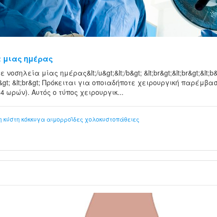
α μιας ημέρας
με νοσηλεία μίας ημέρας&lt;/u&gt;&lt;/b&gt; &lt;br&gt;&lt;br&gt;&lt
&gt; &lt;br&gt; Πρόκειται για οποιαδήποτε χειρουργική παρέμβ
 ωρών). Αυτός ο τύπος χειρουργικ...
η
κύστη κόκκυγα
αιμορροΐδες
χολοκυστοπάθειες