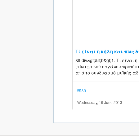
Τί είναι η κήλη και πως 
&lt;div&gt;&lt;b&gt;1. Τι είνα
εσωτερικού οργάνου προπίπτ
από το συνδυασμό μυϊκής αδ
κήλη
Wednesday, 19 June 2013