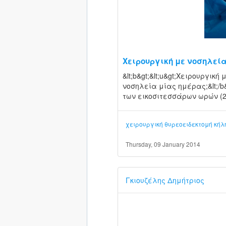
Χειρουργική με νοσηλεί
&lt;b&gt;&lt;u&gt;Χειρουργική 
νοσηλεία μίας ημέρας;&lt;/b
των εικοσιτεσσάρων ωρών (24
χειρουργική
θυρεοειδεκτομή
κήλ
Thursday, 09 January 2014
Γκιουζέλης Δημήτριος