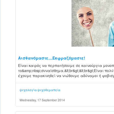
Αισθανόμαστε....Εκφραζόμαστε!
Είναι καιρός να περπατήσουμε σε καινούργια μονοπάτ
το&amp;nbsp;συναίσθημα.&lt;br&gt;&lt;br&gt;Είναι π
έχουμε παρακινηθεί να νιώθουμε αδύναμοι ή φοβισμέ
ψυχολογία
ψυχοθεραπεία
Wednesday, 17 September 2014