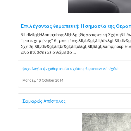
Επιλέγοντας θεραπευτή: Η σημασία της Θεραπ
&lt;div&gt;Η&amp;nbsp;&lt;b&gt;Θεραπευτική Σχέση&lt;/
‘’επιτυχημένης’’ θεραπείας.&lt;/b&gt;&lt;/div&gt;&lt;div&g
Σχέση:&lt;/div&gt;&lt;br&gt;&lt;ul&gt;&lt;li&gt;&amp;nbs
αναπτύσσεται ανάμεσα...
ψυχολογία
ψυχοθεραπεία
σχέσεις
θεραπευτική σχέση
Monday, 13 October 2014
Σαμαράς Απόστολος