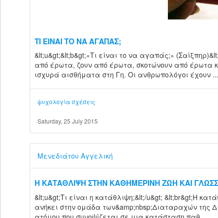
ΤΙ ΕΙΝΑΙ ΤΟ ΝΑ ΑΓΑΠΑΣ;
&lt;u&gt;&lt;b&gt;«Τι είναι το να αγαπάς;» (Σαίξπηρ)&l
από έρωτα, ζουν από έρωτα, σκοτώνουν από έρωτα κ
ισχυρά αισθήματα στη Γη. Οι ανθρωπολόγοι έχουν ..
ψυχολογία
σχέσεις
Saturday, 25 July 2015
Μενεδιάτου Αγγελική
Η ΚΑΤΑΘΛΙΨΗ ΣΤΗΝ ΚΑΘΗΜΕΡΙΝΗ ΖΩΗ ΚΑΙ ΓΛΩΣ
&lt;u&gt;Τι είναι η κατάθλιψη;&lt;/u&gt; &lt;br&gt;Η 
ανήκει στην ομάδα των&amp;nbsp;Διαταραχών της Δι
ατόμου που συνοψίζεται σε μια κατάσταση παθ...