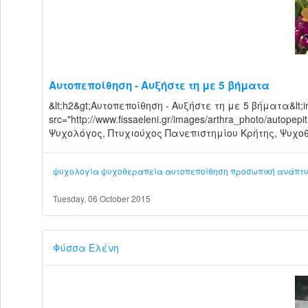
Αυτοπεποίθηση - Αυξήστε τη με 5 βήματα
&lt;h2&gt;Αυτοπεποίθηση - Αυξήστε τη με 5 βήματα&lt;im
src="http://www.fissaeleni.gr/images/arthra_photo/autopep
Ψυχολόγος, Πτυχιούχος Πανεπιστημίου Κρήτης, Ψυχοθε
ψυχολογία
ψυχοθεραπεία
αυτοπεποίθηση
προσωπική ανάπτ
Tuesday, 06 October 2015
Φύσσα Ελένη