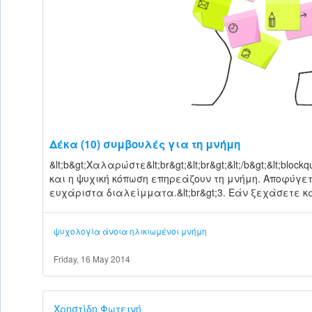
Δέκα (10) συμβουλές για τη μνήμη
&lt;b&gt;Χαλαρώστε&lt;br&gt;&lt;br&gt;&lt;/b&gt;&lt;b
και η ψυχική κόπωση επηρεάζουν τη μνήμη. Αποφύγε
ευχάριστα διαλείμματα.&lt;br&gt;3. Εάν ξεχάσετε κάτ
ψυχολογία
άνοια
ηλικιωμένοι
μνήμη
Friday, 16 May 2014
Χρηστίδη Φωτεινή