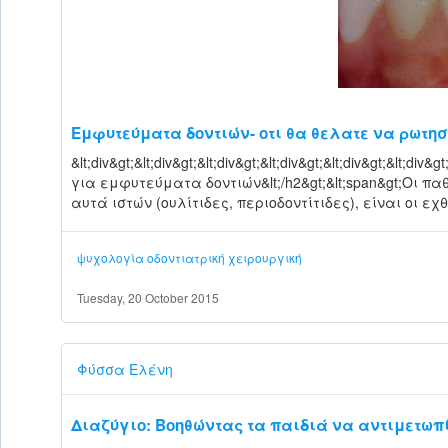
Εμφυτεύματα δοντιών- οτι θα θελατε να ρωτησ
&lt;div&gt;&lt;div&gt;&lt;div&gt;&lt;div&gt;&lt;div&gt;&lt;div&g
για εμφυτεύματα δοντιών&lt;/h2&gt;&lt;span&gt;Οι π
αυτά ιστών (ουλίτιδες, περιοδοντίτιδες), είναι οι εχθρ
ψυχολογία
οδοντιατρική
χειρουργική
Tuesday, 20 October 2015
Φύσσα Ελένη
Διαζύγιο: Βοηθώντας τα παιδιά να αντιμετωπ