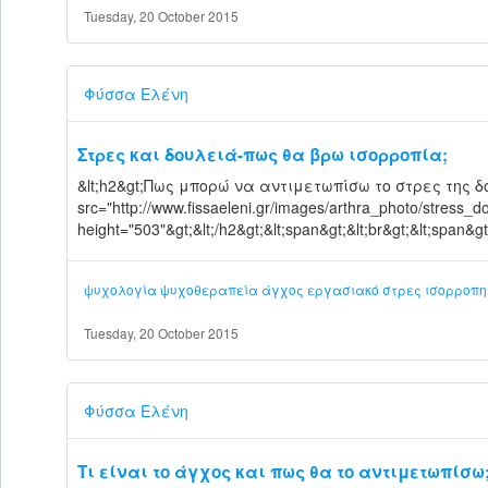
Tuesday, 20 October 2015
Φύσσα Ελένη
Στρες και δουλειά-πως θα βρω ισορροπία;
&lt;h2&gt;Πως μπορώ να αντιμετωπίσω το στρες της δουλε
src="http://www.fissaeleni.gr/images/arthra_photo/stress_d
height="503"&gt;&lt;/h2&gt;&lt;span&gt;&lt;br&gt;&lt;s
ψυχολογία
ψυχοθεραπεία
άγχος
εργασιακό στρες
ισορροπη
Tuesday, 20 October 2015
Φύσσα Ελένη
Τι είναι το άγχος και πως θα το αντιμετωπίσω