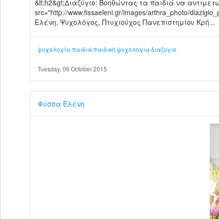
&lt;h2&gt;Διαζύγιο: Βοηθώντας τα παιδιά να αντιμετωπί
src="http://www.fissaeleni.gr/images/arthra_photo/diazigio
Ελένη, Ψυχολόγος, Πτυχιούχος Πανεπιστημίου Κρή...
ψυχολογία
παιδιά
παιδική ψυχολογία
διαζύγιο
Tuesday, 06 October 2015
Φύσσα Ελένη