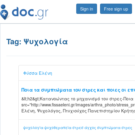
Sign in
Free sign up
Tag: Ψυχολογία
Φύσσα Ελένη
Ποια τα συμπτώματα του στρες και ποιες οι επ
&lt;h2&gt;Κατανοώντας το μηχανισμό του στρες-Ποια τ
src="http://www.fissaeleni.gr/images/arthra_photo/stress_p
Ελένη, Ψυχολόγος, Πτυχιούχος Πανεπιστημίου Κρήτης
ψυχολογία
ψυχοθεραπεία
στρεσ
άγχος
συμπτώματα στρες