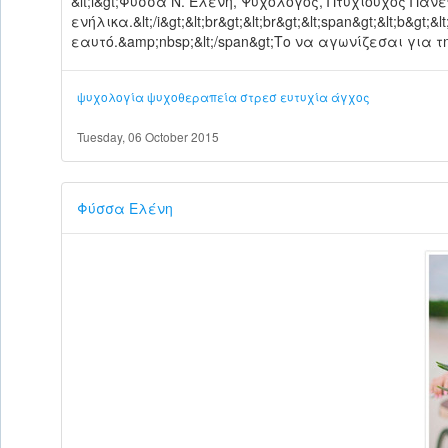
&lt;i&gt;Φύσσα Ν. Ελένη, Ψυχολόγος, Πτυχιούχος Παν
ενήλικα.&lt;/i&gt;&lt;br&gt;&lt;br&gt;&lt;span&gt;&lt;b&gt
εαυτό.&amp;nbsp;&lt;/span&gt;Το να αγωνίζεσαι για 
ψυχολογία
ψυχοθεραπεία
στρεσ
ευτυχία
άγχος
Tuesday, 06 October 2015
Φύσσα Ελένη