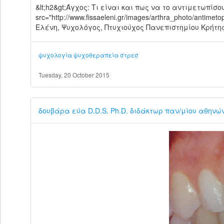
&lt;h2&gt;Άγχος: Τι είναι και πως να το αντιμετωπίσο
src="http://www.fissaeleni.gr/images/arthra_photo/antimeto
Ελένη, Ψυχολόγος, Πτυχιούχος Πανεπιστημίου Κρήτης,
ψυχολογία
ψυχοθεραπεία
στρεσ
Tuesday, 20 October 2015
δουβάρα εύα D.D.S. Ph.D. διδάκτωρ παν/μίου αθηνώ