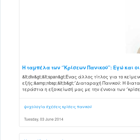
Η ταμπέλα των ‘’Κρίσεων Πανικού’’: Εγώ και ο
&lt;div&gt;&lt;span&gt;Ένας άλλος τίτλος για το κείμ
εξής:&amp;nbsp;&lt;b&gt;‘’Διαταραχή Πανικού: Η διατ
τεράστια η εξοικείωσή μας με την έννοια των ‘’κρίσε
ψυχολογία
σχέσεις
κρίσεις πανικού
Tuesday, 03 June 2014