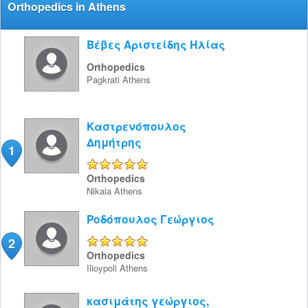
Orthopedics in Athens
Βέβες Αριστείδης Ηλίας
Orthopedics
Pagkrati
Athens
Καστρενόπουλος
Δημήτρης
1
5/5
Orthopedics
Nikaia
Athens
Ροδόπουλος Γεώργιος
2
5/5
Orthopedics
Ilioypoli
Athens
κασιμάτης γεώργιος,