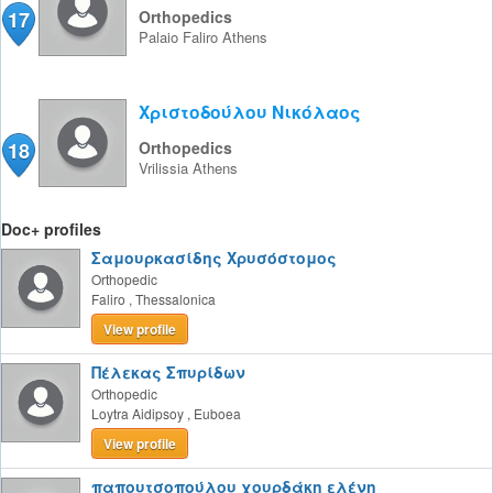
17
Orthopedics
Palaio Faliro
Athens
Χριστοδούλου Νικόλαος
18
Orthopedics
Vrilissia
Athens
Doc+ profiles
Σαμουρκασίδης Χρυσόστομος
Orthopedic
Faliro
,
Thessalonica
View profile
Πέλεκας Σπυρίδων
Orthopedic
Loytra Aidipsoy
,
Euboea
View profile
παπουτσοπούλου χουρδάκη ελένη