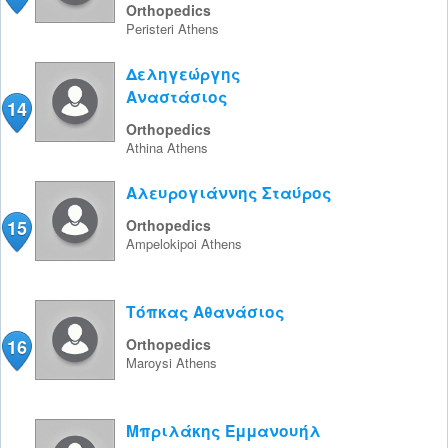
Orthopedics
Peristeri
Athens
Δεληγεώργης
Αναστάσιος
14
Orthopedics
Athina
Athens
Αλευρογιάννης Σταύρος
15
Orthopedics
Ampelokipoi
Athens
Τόπκας Αθανάσιος
16
Orthopedics
Maroysi
Athens
Μπριλάκης Εμμανουήλ