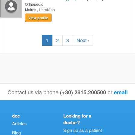
Orthopedic
Moires
,
Heraklion
View profile
1
2
3
Next ›
Contact us via phone
or
(+30) 2815.200500
email
doc
Looking for a
doctor?
Articles
Sign up as a patient
Blog