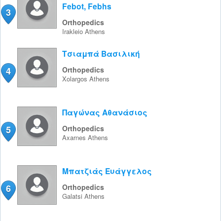
Febot, Febhs
3
Orthopedics
Irakleio
Athens
Τσιαμπά Βασιλική
4
Orthopedics
Xolargos
Athens
Παγώνας Αθανάσιος
5
Orthopedics
Axarnes
Athens
Μπατζιάς Ευάγγελος
6
Orthopedics
Galatsi
Athens