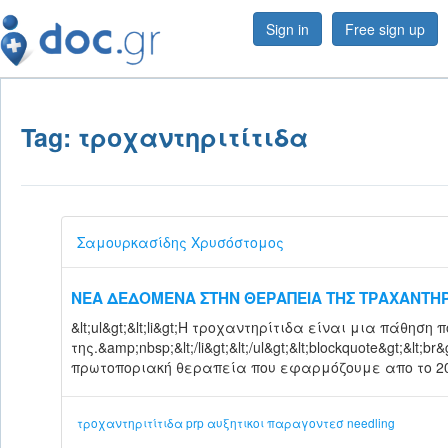
Sign in
Free sign up
Tag: τροχαντηριτίτιδα
Σαμουρκασίδης Χρυσόστομος
ΝΕΑ ΔΕΔΟΜΕΝΑ ΣΤΗΝ ΘΕΡΑΠΕΙΑ ΤΗΣ ΤΡΑΧΑΝΤΗΡ
&lt;ul&gt;&lt;li&gt;Η τροχαντηρίτιδα είναι μια πάθη
της.&amp;nbsp;&lt;/li&gt;&lt;/ul&gt;&lt;blockquote&gt;&lt;br
πρωτοποριακή θεραπεία που εφαρμόζουμε απο το 2011
τροχαντηριτίτιδα
prp
αυξητικοι παραγοντεσ
needling