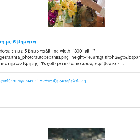
τη με 5 βήματα
ήστε τη με 5 βήματα&lt;img width="300" alt=""
mages/arthra_photo/autopepithisi.png" height="408"&gt;&lt;/h2&gt;&lt;
ιστημίου Κρήτης, Ψυχοθεραπεία παιδιού, εφήβου κι ε...
εποίθηση
προσωπική ανάπτυξη
αυτοβελτίωση