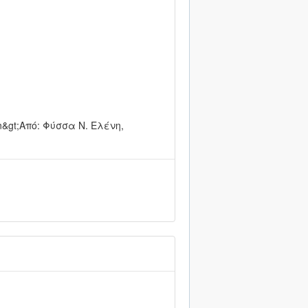
span&gt;Από: Φύσσα Ν. Ελένη,