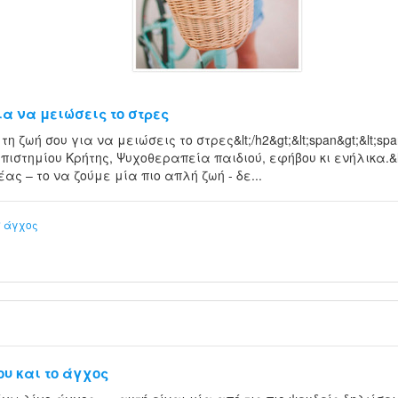
ια να μειώσεις το στρες
ε τη ζωή σου για να μειώσεις το στρες&lt;/h2&gt;&lt;span&gt;&lt;s
στημίου Κρήτης, Ψυχοθεραπεία παιδιού, εφήβου κι ενήλικα.&lt;br
ς – το να ζούμε μία πιο απλή ζωή - δε...
σ
άγχος
ου και το άγχος