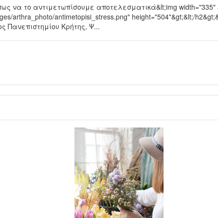
ι πως να το αντιμετωπίσουμε αποτελεσματικά&lt;img width="335" a
mages/arthra_photo/antimetopisi_stress.png" height="504"&gt;&lt;/h2&gt
ς Πανεπιστημίου Κρήτης, Ψ...
σ