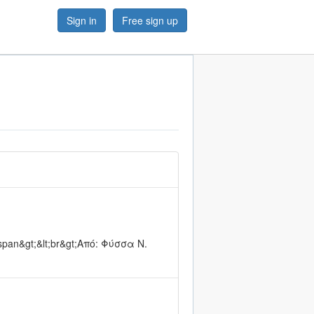
Sign in
Free sign up
t;span&gt;&lt;br&gt;Από: Φύσσα Ν.