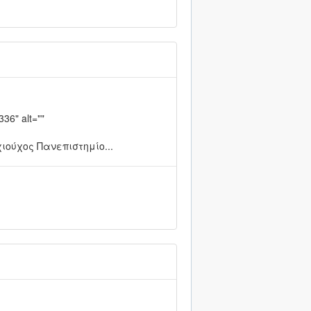
36" alt=""
υχιούχος Πανεπιστημίο...