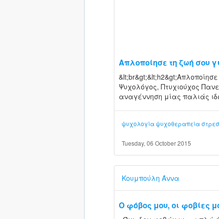
Απλοποίησε τη ζωή σου γ
&lt;br&gt;&lt;h2&gt;Απλοποίησ
Ψυχολόγος, Πτυχιούχος Πανεπι
αναγέννηση μίας παλιάς ιδέα
ψυχολογία
ψυχοθεραπεία
στρε
Tuesday, 06 October 2015
Κουμπούλη Άννα
Ο φόβος μου, οι φοβίες μ