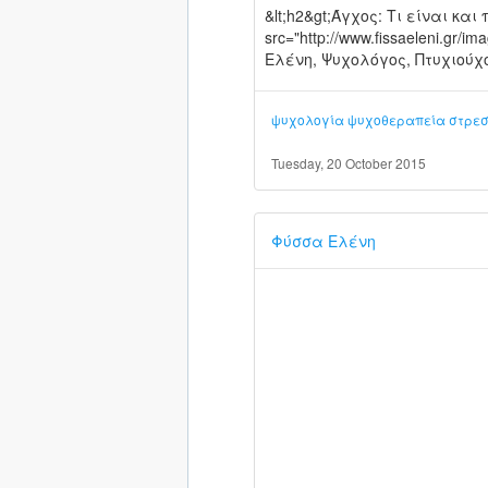
&lt;h2&gt;Άγχος: Τι είναι κα
src="http://www.fissaeleni.gr/i
Ελένη, Ψυχολόγος, Πτυχιούχο
ψυχολογία
ψυχοθεραπεία
στρε
Tuesday, 20 October 2015
Φύσσα Ελένη