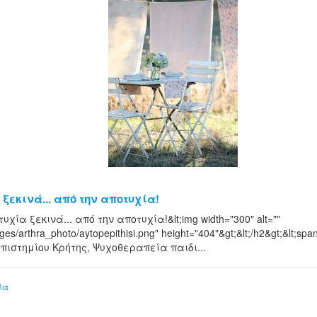
 ξεκινά... από την αποτυχία!
τυχία ξεκινά... από την αποτυχία!&lt;img width="300" alt=""
mages/arthra_photo/aytopepithisi.png" height="404"&gt;&lt;/h2&gt;&lt;
πιστημίου Κρήτης, Ψυχοθεραπεία παιδι...
ία