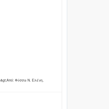
span&gt;Από: Φύσσα Ν. Ελένη,