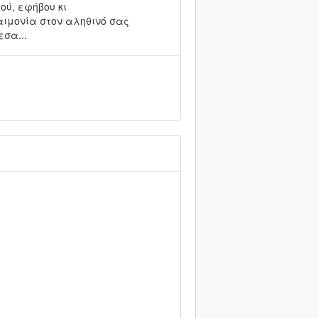
ού, εφήβου κι
ν ευδαιμονία στον αληθινό σας
εσα...