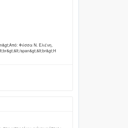
pan&gt;Από: Φύσσα Ν. Ελένη,
&gt;&lt;/span&gt;&lt;br&gt;Η