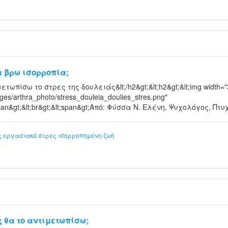
α βρω ισορροπία;
τωπίσω το στρες της δουλειάς&lt;/h2&gt;&lt;h2&gt;&lt;img width="3
mages/arthra_photo/stress_douleia_doulies_stres.png"
t;span&gt;&lt;br&gt;&lt;span&gt;Από: Φύσσα Ν. Ελένη, Ψυχολόγος, Πτ
ς
εργασιακό στρες
ισορροπημένη ζωή
ς θα το αντιμετωπίσω;