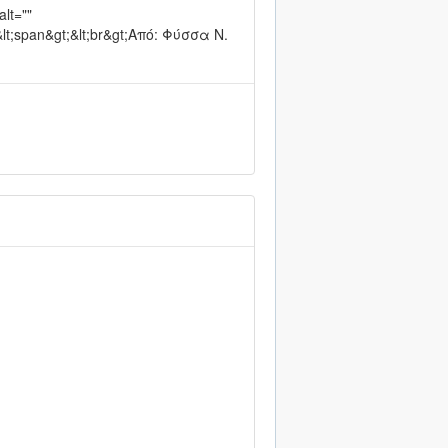
lt=""
;&lt;span&gt;&lt;br&gt;Από: Φύσσα Ν.