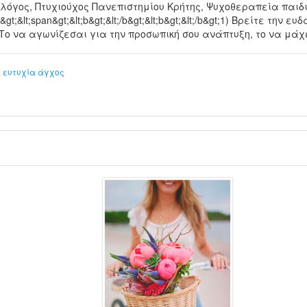
χολόγος, Πτυχιούχος Πανεπιστημίου Κρήτης, Ψυχοθεραπεία παιδι
;br&gt;&lt;span&gt;&lt;b&gt;&lt;/b&gt;&lt;b&gt;&lt;/b&gt;1) Βρείτε τη
t;Το να αγωνίζεσαι για την προσωπική σου ανάπτυξη, το να μάχ
σ
ευτυχία
άγχος