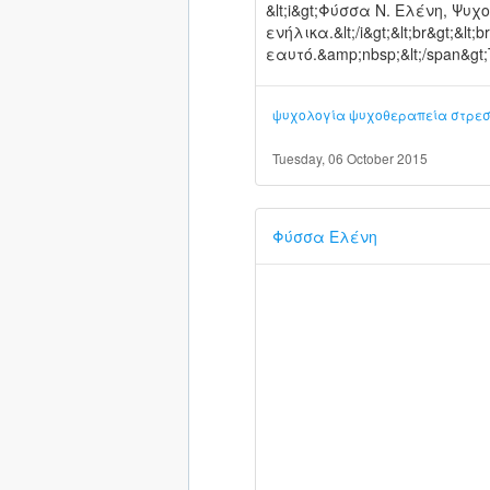
&lt;i&gt;Φύσσα Ν. Ελένη, Ψυ
ενήλικα.&lt;/i&gt;&lt;br&gt;&lt
εαυτό.&amp;nbsp;&lt;/span&g
ψυχολογία
ψυχοθεραπεία
στρε
Tuesday, 06 October 2015
Φύσσα Ελένη