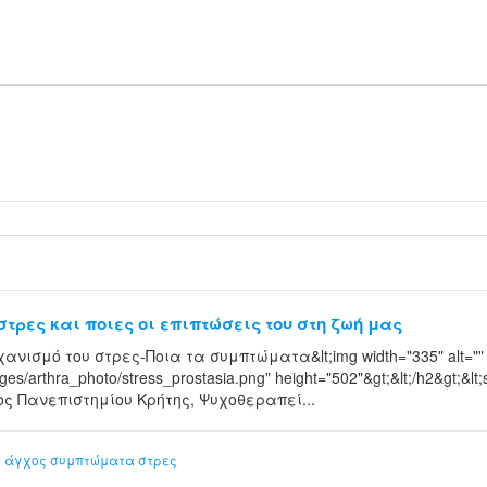
τρες και ποιες οι επιπτώσεις του στη ζωή μας
ανισμό του στρες-Ποια τα συμπτώματα&lt;img width="335" alt=""
mages/arthra_photo/stress_prostasia.png" height="502"&gt;&lt;/h2&gt;&l
ος Πανεπιστημίου Κρήτης, Ψυχοθεραπεί...
σ
άγχος
συμπτώματα στρες