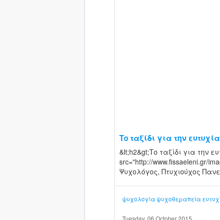
Το ταξίδι για την ευτυχία
&lt;h2&gt;Το ταξίδι για την ευ
src="http://www.fissaeleni.gr/i
Ψυχολόγος, Πτυχιούχος Πανε
ψυχολογία
ψυχοθεραπεία
ευτυχ
Tuesday, 06 October 2015