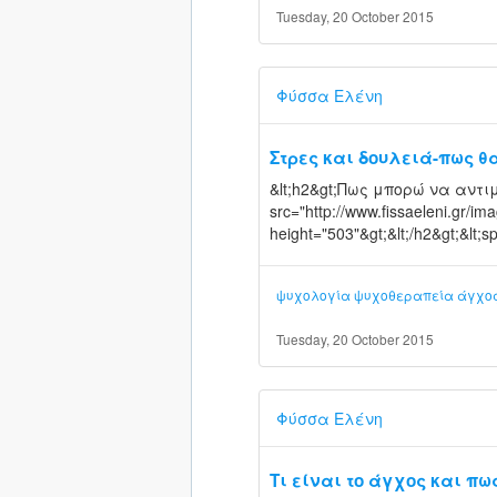
Tuesday, 20 October 2015
Φύσσα Ελένη
Στρες και δουλειά-πως θ
&lt;h2&gt;Πως μπορώ να αντιμε
src="http://www.fissaeleni.gr/i
height="503"&gt;&lt;/h2&gt;&l
ψυχολογία
ψυχοθεραπεία
άγχο
Tuesday, 20 October 2015
Φύσσα Ελένη
Τι είναι το άγχος και πω