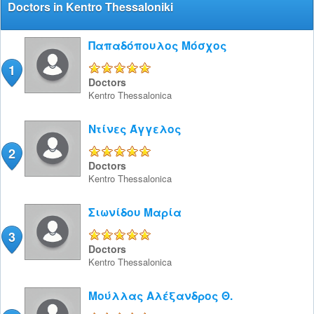
Doctors in Kentro Thessaloniki
Παπαδόπουλος Μόσχος
1
5/5
Doctors
Kentro
Thessalonica
Ντίνες Άγγελος
2
5/5
Doctors
Kentro
Thessalonica
Σιωνίδου Μαρία
3
5/5
Doctors
Kentro
Thessalonica
Μούλλας Αλέξανδρος Θ.