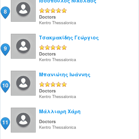
Ισσόπουλος Νικόλαος
8
5/5
Doctors
Kentro
Thessalonica
Τσακμακίδης Γεώργιος
9
5/5
Doctors
Kentro
Thessalonica
Μπανιώτης Ιωάννης
10
5/5
Doctors
Kentro
Thessalonica
Μάλλιαρη Χάρη
11
Doctors
Kentro
Thessalonica