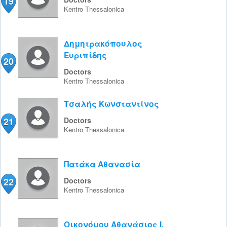
19
Kentro
Thessalonica
Δημητρακόπουλος
Ευριπίδης
20
Doctors
Kentro
Thessalonica
Τσαλής Κωνσταντίνος
21
Doctors
Kentro
Thessalonica
Πατάκα Αθανασία
22
Doctors
Kentro
Thessalonica
Οικονόμου Αθανάσιος Ι.