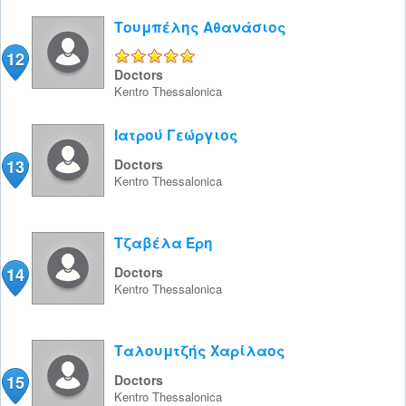
Τουμπέλης Αθανάσιος
12
5/5
Doctors
Kentro
Thessalonica
Ιατρού Γεώργιος
13
Doctors
Kentro
Thessalonica
Τζαβέλα Έρη
14
Doctors
Kentro
Thessalonica
Ταλουμτζής Χαρίλαος
15
Doctors
Kentro
Thessalonica