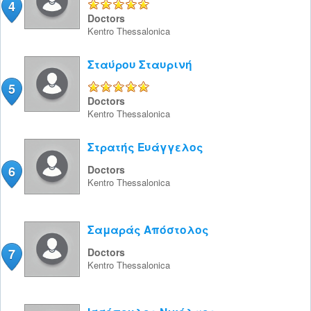
4
5/5
Doctors
Kentro
Thessalonica
Σταύρου Σταυρινή
5
5/5
Doctors
Kentro
Thessalonica
Στρατής Ευάγγελος
6
Doctors
Kentro
Thessalonica
Σαμαράς Απόστολος
7
Doctors
Kentro
Thessalonica