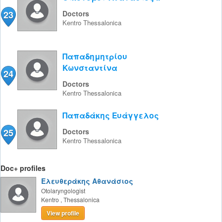
23
Doctors
Kentro
Thessalonica
Παπαδημητρίου
Κωνσταντίνα
24
Doctors
Kentro
Thessalonica
Παπαδάκης Ευάγγελος
25
Doctors
Kentro
Thessalonica
Doc+ profiles
Ελευθεράκης Αθανάσιος
Otolaryngologist
Kentro
,
Thessalonica
View profile