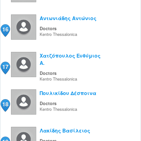
Αντωνιάδης Αντώνιος
16
Doctors
Kentro
Thessalonica
Χατζόπουλος Ευθύμιος
Α.
17
Doctors
Kentro
Thessalonica
Πουλικίδου Δέσποινα
18
Doctors
Kentro
Thessalonica
Λακίδης Βασίλειος
Doctors