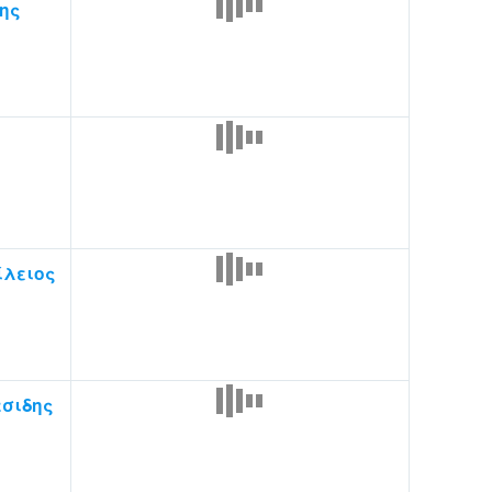
ης
ίλειος
σιδης