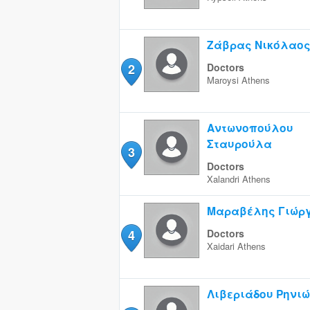
Ζάβρας Νικόλαο
2
Doctors
Maroysi
Athens
Αντωνοπούλου
Σταυρούλα
3
Doctors
Xalandri
Athens
Μαραβέλης Γιώρ
4
Doctors
Xaidari
Athens
Λιβεριάδου Ρηνιώ