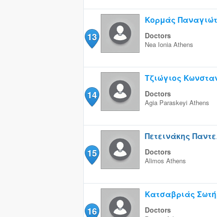
Κορμάς Παναγιώ
13
Doctors
Nea Ionia
Athens
Τζιώγιος Κωνστα
14
Doctors
Agia Paraskeyi
Athens
Πετεινάκης Παντ
15
Doctors
Alimos
Athens
Κατσαβριάς Σωτή
16
Doctors