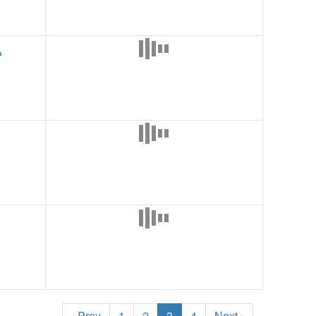
λ
‹ Prev
1
2
3
4
Next ›