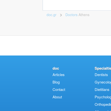
doc.gr
Doctors
Athens
>
doc
Specialti
Articles
Dentists
Blog
Gynecologi
Contact
Dietitians
About
Psycholog
Orthopedi