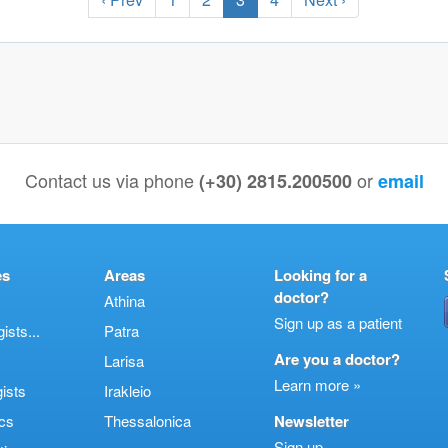
Contact us via phone
or
(+30) 2815.200500
email
es
Areas
Looking for a
doctor?
Athina
Sign up as a patient
sts...
Patra
Are you a doctor?
Larisa
Learn more »
ists
Irakleio
cs
Thessalonica
Newsletter
Sign up