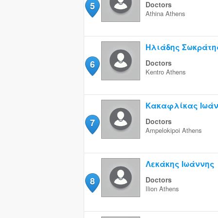
5
Doctors
Athina
Athens
Ηλιάδης Σωκράτη
6
Doctors
Kentro
Athens
Κακαφλίκας Ιωά
7
Doctors
Ampelokipoi
Athens
Λεκάκης Ιωάννης
8
Doctors
Ilion
Athens