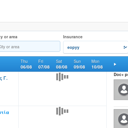
ty or area
Insurance
Thu
Fri
Sat
Sun
Mon
06/08
07/08
08/08
09/08
10/08
Nex
Doc+ pr
 Γ.
ντία