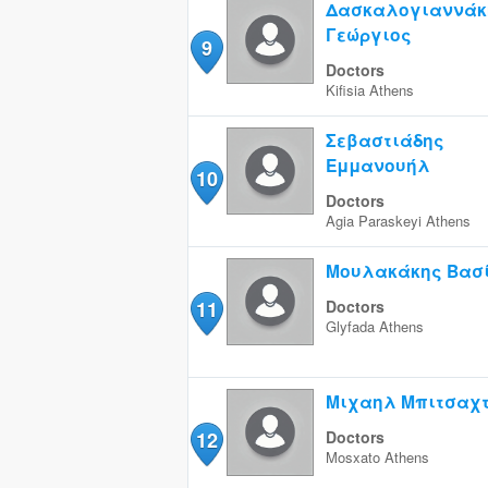
Δασκαλογιαννάκ
Γεώργιος
9
Doctors
Kifisia
Athens
Σεβαστιάδης
Εμμανουήλ
10
Doctors
Agia Paraskeyi
Athens
Μουλακάκης Βασ
11
Doctors
Glyfada
Athens
Μιχαηλ Μπιτσαχτ
12
Doctors
Mosxato
Athens