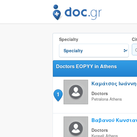
Specialty
Ci
Doctors EOPYY in Athens
Καμάτσος Ιωάννης
1
Doctors
Petralona
Athens
Βαβανού Κωνστα
Doctors
Kypseli
Athens