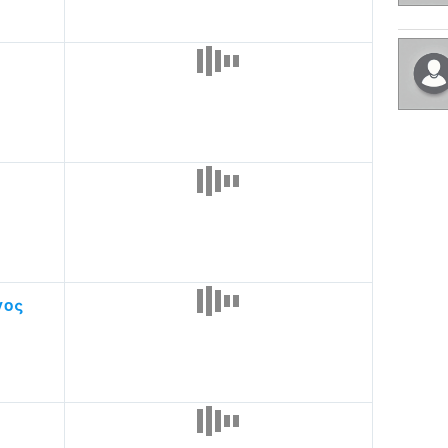
ς
γος