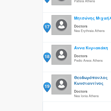
Patisia
Athens
Μητσώνης Μιχαή
17
Doctors
Nea Erythraia
Athens
Άννα Κυριακάκη
18
Doctors
Pedio Areos
Athens
Θεοδωρόπουλος
Κωνσταντίνος
19
Doctors
Nea Ionia
Athens