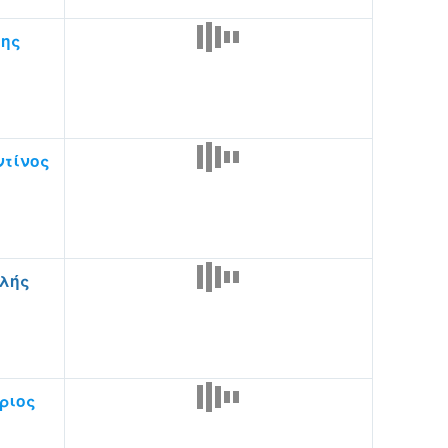
της
ντίνος
ελής
ριος